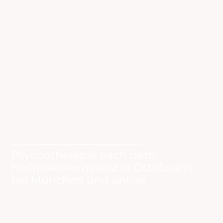
V
e
r
ä
n
d
e
r
n
.
Psychotherapie nach dem
Heilpraktikergesetz in Ottobrunn
bei München und online